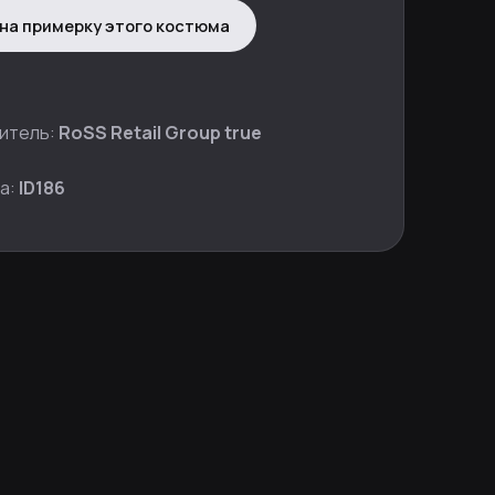
на примерку этого костюма
итель:
RoSS Retail Group true
а:
ID186