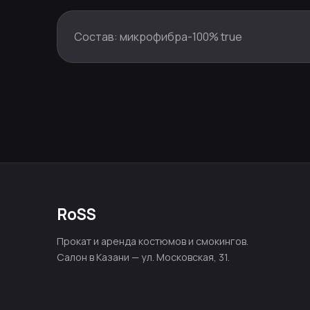
Состав: микрофибра-100% true
RoSS
Прокат и аренда костюмов и смокингов.
Салон в Казани — ул. Московская, 31.