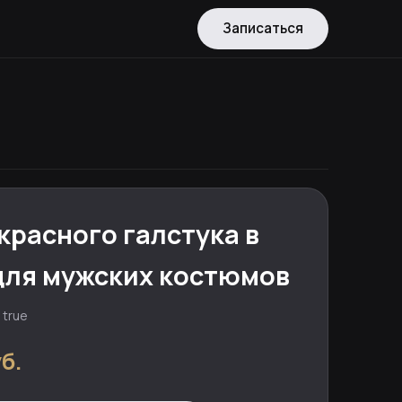
Записаться
красного галстука в
для мужских костюмов
 true
б.