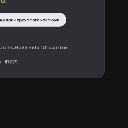
б.
на примерку этого костюма
итель:
RoSS Retail Group true
а:
ID229