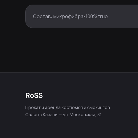
Состав: микрофибра-100% true
RoSS
Прокат и аренда костюмов и смокингов.
Салон в Казани — ул. Московская, 31.