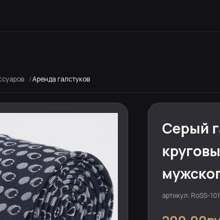
ссуаров
Аренда галстуков
Серый г
круговы
мужско
артикул: RoSS-101