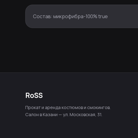
Состав: микрофибра-100% true
RoSS
Прокат и аренда костюмов и смокингов.
Салон в Казани — ул. Московская, 31.