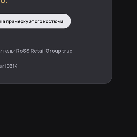
б.
на примерку этого костюма
итель:
RoSS Retail Group true
а:
ID314