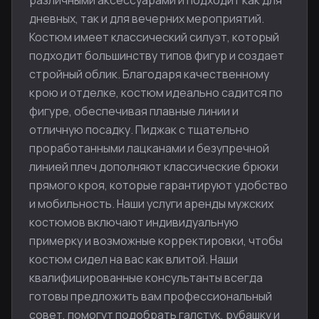
различными аксессуарами и подходит как для
дневных, так и для вечерних мероприятий.
Костюм имеет классический силуэт, который
подходит большинству типов фигур и создает
стройный облик. Благодаря качественному
крою и отделке, костюм идеально садится по
фигуре, обеспечивая плавные линии и
отличную посадку. Пиджак с тщательно
проработанными лацканами и безупречной
линией плеч дополняют классические брюки
прямого кроя, которые гарантируют удобство
и мобильность. Наши услуги аренды мужских
костюмов включают индивидуальную
примерку и возможные корректировки, чтобы
костюм сидел на вас как влитой. Наши
квалифицированные консультанты всегда
готовы предложить вам профессиональный
совет, помогут подобрать галстук, рубашку и