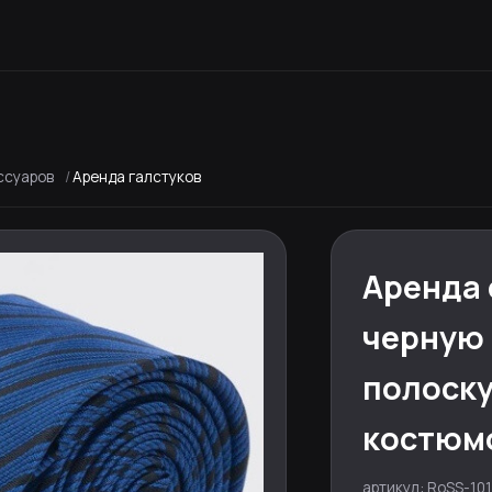
ссуаров
Аренда галстуков
Аренда 
черную
полоску
костюм
артикул: RoSS-101