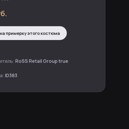
б.
на примерку этого костюма
итель:
RoSS Retail Group true
а:
ID383