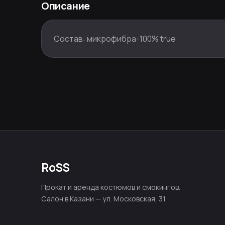
Описание
Состав: микрофибра-100% true
RoSS
Прокат и аренда костюмов и смокингов.
Салон в Казани — ул. Московская, 31.