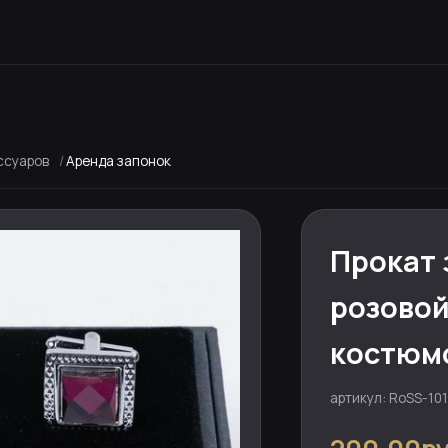
ссуаров
Аренда запонок
Прокат 
розовой
костюм
артикул: RoSS-101