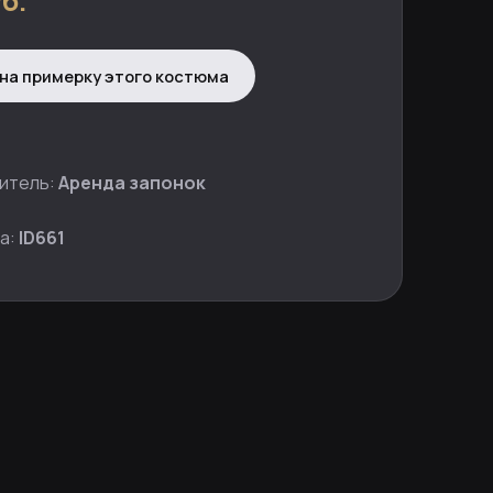
б.
на примерку этого костюма
итель:
Аренда запонок
а:
ID661