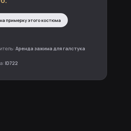
б.
на примерку этого костюма
итель:
Аренда зажима для галстука
а:
ID722